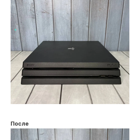
быстро и качественно восстановить
работоспособность вашей консоли.
Как связаться с нами?
Чтобы заказать услуги по ремонту вашей игровой
приставки, просто позвоните нам по номеру +7
(342) 254-92-47. Адрес нашего офиса: ул Максима
Горького, зд. 82а. Наши специалисты готовы
ответить на ваши вопросы, провести
консультацию и назначить удобное время для
посещения нашего Перми сервисного центра.
Не позволяйте неисправностям лишить вас
удовольствия от игры. Доверьте ремонт нашим
профессионалам и наслаждайтесь игровым миром
После
снова!