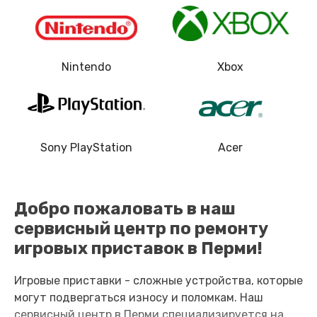
500 руб.
Заказать
Nintendo
Xbox
Замена термопасты
700 руб.
Заказать
Sony PlayStation
Acer
Замена системы охлаждения
1000 руб.
Заказать
Добро пожаловать в наш
сервисный центр по ремонту
Замена процессора
игровых приставок в Перми!
2200 руб.
Игровые приставки - сложные устройства, которые
Заказать
могут подвергаться износу и поломкам. Наш
сервисный центр в Перми специализируется на