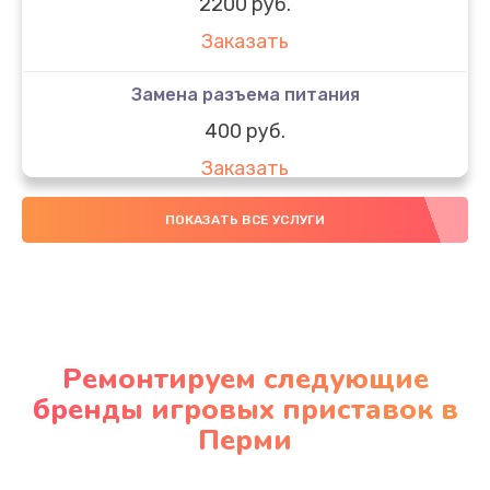
2200 руб.
Заказать
Замена разъема питания
400 руб.
Заказать
Замена считывающей головки
ПОКАЗАТЬ ВСЕ УСЛУГИ
950 руб.
Заказать
Замена Bluetooth
Ремонтируем следующие
1100 руб.
бренды игровых приставок в
Заказать
Перми
Замена SSD